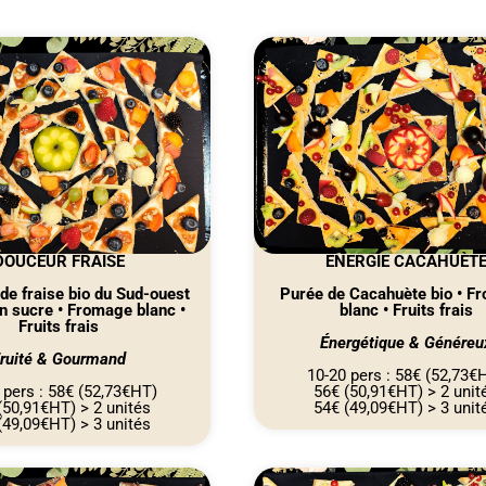
DOUCEUR FRAISE
ÉNERGIE CACAHUÈT
 de fraise bio du Sud-ouest
Purée de Cacahuète bio • F
n sucre • Fromage blanc •
blanc • Fruits frais
Fruits frais
Énergétique & Généreu
ruité & Gourmand
10-20 pers : 58€ (52,73€
 pers : 58€ (52,73€HT)
56€ (50,91€HT) > 2 unit
(50,91€HT) > 2 unités
54€ (49,09€HT) > 3 unit
(49,09€HT) > 3 unités