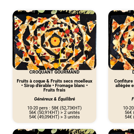
CROQUANT GOURMAND
Fruits à coque & Fruits secs moelleux
Confiture
• Sirop d’érable • Fromage blanc •
allégée e
Fruits frais
Généreux & Équilibré
F
10-20 pers : 58€ (52,73€HT)
10-20
56€ (50,91€HT) > 2 unités
56€ 
54€ (49,09€HT) > 3 unités
54€ 