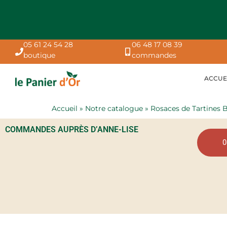
05 61 24 54 28
06 48 17 08 39
boutique
commandes
ACCUE
Accueil
»
Notre catalogue
»
Rosaces de Tartines B
COMMANDES AUPRÈS D’ANNE-LISE
0