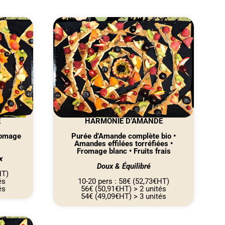
E
HARMONIE D’AMANDE
romage
Purée d’Amande complète bio •
Amandes effilées torréfiées •
Fromage blanc • Fruits frais
x
Doux & Équilibré
HT)
és
10-20 pers : 58€ (52,73€HT)
és
56€ (50,91€HT) > 2 unités
54€ (49,09€HT) > 3 unités