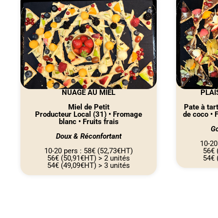
NUAGE AU MIEL
PLAI
Miel de Petit
Pate à tar
Producteur Local (31) • Fromage
de coco • 
blanc • Fruits frais
Go
Doux & Réconfortant
10-20
10-20 pers : 58€ (52,73€HT)
56€ 
56€ (50,91€HT) > 2 unités
54€ 
54€ (49,09€HT) > 3 unités