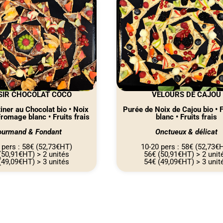
SIR CHOCOLAT COCO
VELOURS DE CAJOU
tiner au Chocolat bio • Noix
Purée de Noix de Cajou bio •
Fromage blanc • Fruits frais
blanc • Fruits frais
urmand & Fondant
Onctueux & délicat
 pers : 58€ (52,73€HT)
10-20 pers : 58€ (52,73€
(50,91€HT) > 2 unités
56€ (50,91€HT) > 2 unit
(49,09€HT) > 3 unités
54€ (49,09€HT) > 3 unit