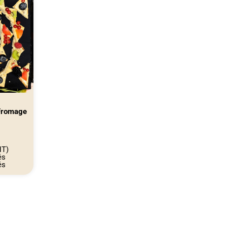
 Fromage
HT)
és
és