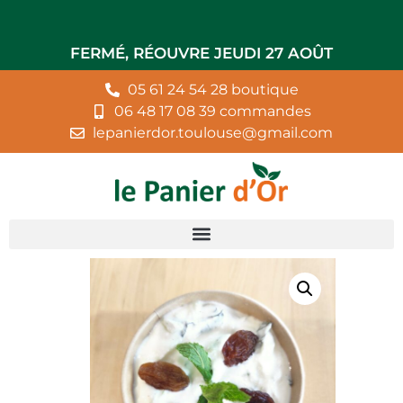
FERMÉ, RÉOUVRE JEUDI 27 AOÛT
05 61 24 54 28 boutique
06 48 17 08 39 commandes
lepanierdor.toulouse@gmail.com